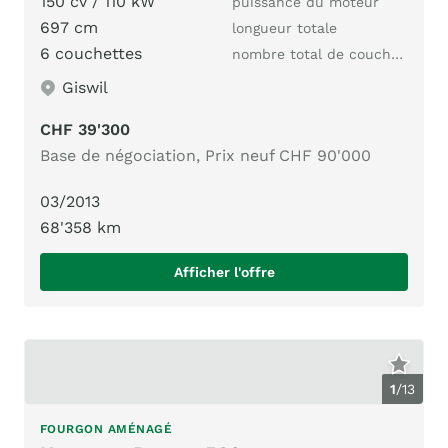
150 cv / 110 kW
puissance du moteur
697 cm
longueur totale
6 couchettes
nombre total de couchages
Giswil
CHF 39'300
Base de négociation, Prix neuf CHF 90'000
03/2013
68'358 km
Afficher l'offre
1
/
13
FOURGON AMÉNAGÉ