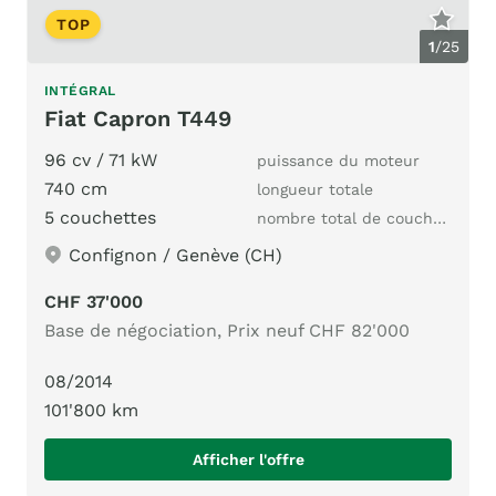
TOP
1
/
25
INTÉGRAL
Fiat Capron T449
96 cv / 71 kW
puissance du moteur
740 cm
longueur totale
5 couchettes
nombre total de couchages
Confignon / Genève (CH)
CHF 37'000
Base de négociation, Prix neuf CHF 82'000
08/2014
101'800 km
Afficher l'offre