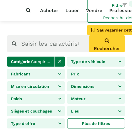
Filtre
Acheter
Louer
Vendre
Professio
Recherche dét
Sauvegarder cett
Rechercher
Catégorie
Camping Cars
Type de véhicule
Fabricant
Prix
Mise en circulation
Dimensions
Poids
Moteur
Sièges et couchages
Lieu
Type d'offre
Plus de filtres