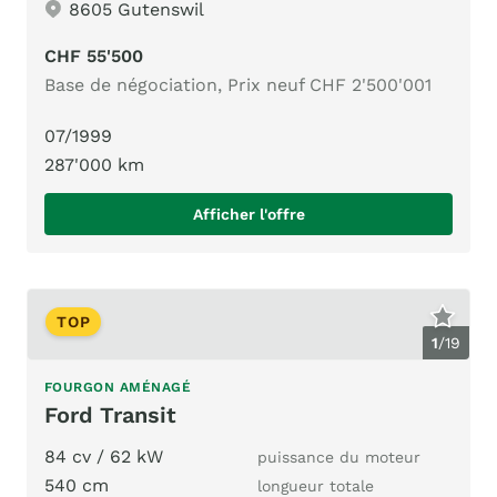
8605 Gutenswil
CHF 55'500
Base de négociation, Prix neuf CHF 2'500'001
07/1999
287'000 km
Afficher l'offre
TOP
1
/
19
FOURGON AMÉNAGÉ
Ford Transit
84 cv / 62 kW
puissance du moteur
540 cm
longueur totale