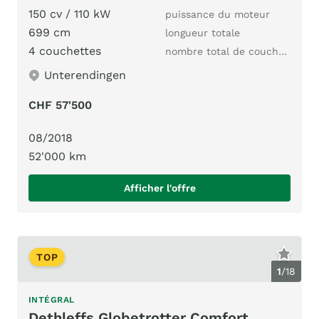
150 cv / 110 kW
puissance du moteur
699 cm
longueur totale
4 couchettes
nombre total de couchages
Unterendingen
CHF 57'500
08/2018
52'000 km
Afficher l'offre
TOP
1
/
18
INTÉGRAL
Dethleffs Globetrotter Comfort