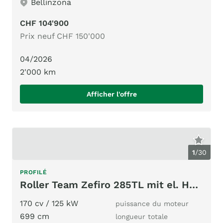
Bellinzona
CHF 104'900
Prix neuf CHF 150'000
04/2026
2'000 km
Afficher l'offre
1
/
30
PROFILÉ
Roller Team Zefiro 285TL mit el. Hubbett + Extras!
170 cv / 125 kW
puissance du moteur
699 cm
longueur totale