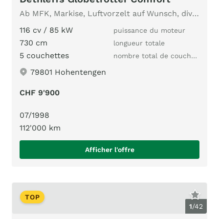
Ab MFK, Markise, Luftvorzelt auf Wunsch, diverses Zubehör
116 cv / 85 kW
puissance du moteur
730 cm
longueur totale
5 couchettes
nombre total de couchages
79801 Hohentengen
CHF 9'900
07/1998
112'000 km
Afficher l'offre
TOP
1
/
42