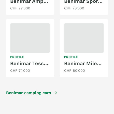
Benimar Amphitryon 967
Benimar Sport 363 / Automat Northautokapp
CHF 77'000
CHF 78'500
PROFILÉ
PROFILÉ
Benimar Tessoro 425
Benimar Mileo 297
CHF 74'000
CHF 80'000
Benimar camping cars