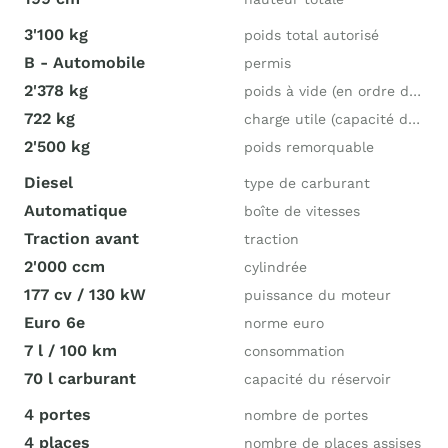
3'100 kg
poids total autorisé
B - Automobile
permis
2'378 kg
poids à vide (en ordre de marche)
722 kg
charge utile (capacité de charge)
2'500 kg
poids remorquable
Diesel
type de carburant
Automatique
boîte de vitesses
Traction avant
traction
2'000 ccm
cylindrée
177 cv / 130 kW
puissance du moteur
Euro 6e
norme euro
7 l / 100 km
consommation
70 l carburant
capacité du réservoir
4 portes
nombre de portes
4 places
nombre de places assises