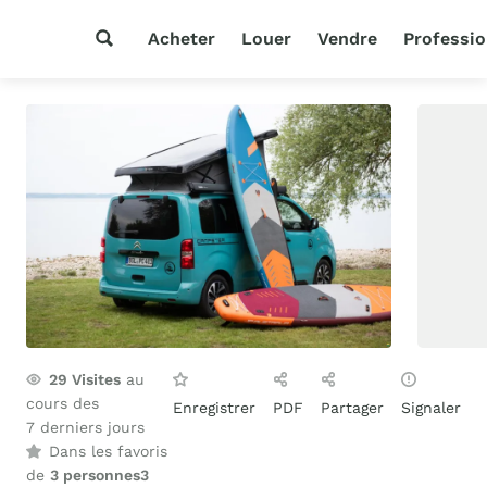
Acheter
Louer
Vendre
Professio
29
Visites
au
cours des
Enregistrer
PDF
Partager
Signaler
7 derniers jours
Dans les favoris
de
3 personnes
3