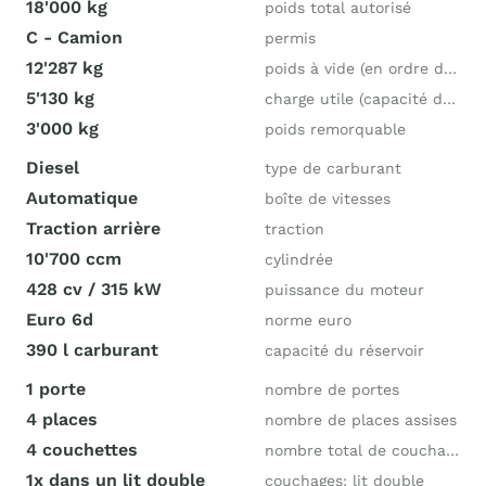
18'000 kg
poids total autorisé
C - Camion
permis
12'287 kg
poids à vide (en ordre de marche)
5'130 kg
charge utile (capacité de charge)
3'000 kg
poids remorquable
Diesel
type de carburant
Automatique
boîte de vitesses
Traction arrière
traction
10'700 ccm
cylindrée
428 cv / 315 kW
puissance du moteur
Euro 6d
norme euro
390 l carburant
capacité du réservoir
1 porte
nombre de portes
4 places
nombre de places assises
4 couchettes
nombre total de couchages
1x dans un lit double
couchages: lit double