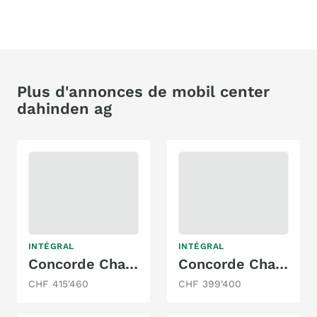
Plus d'annonces de mobil center
dahinden ag
INTÉGRAL
INTÉGRAL
Concorde Charisma - GSR I 860 LI
Concorde Charisma 910 LSI
CHF 415'460
CHF 399'400