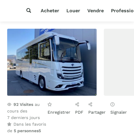
Acheter
Louer
Vendre
Professio
92
Visites
au
cours des
Enregistrer
PDF
Partager
Signaler
7 derniers jours
Dans les favoris
de
5 personnes
5