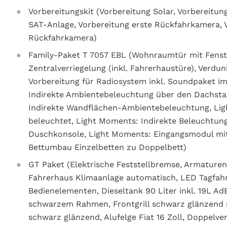
Vorbereitungskit (Vorbereitung Solar, Vorbereitu
SAT-Anlage, Vorbereitung erste Rückfahrkamera, 
Rückfahrkamera)
Family-Paket T 7057 EBL (Wohnraumtür mit Fenste
Zentralverriegelung (inkl. Fahrerhaustüre), Verdu
Vorbereitung für Radiosystem inkl. Soundpaket i
Indirekte Ambientebeleuchtung über den Dachst
Indirekte Wandflächen-Ambientebeleuchtung, L
beleuchtet, Light Moments: Indirekte Beleuchtun
Duschkonsole, Light Moments: Eingangsmodul mit
Bettumbau Einzelbetten zu Doppelbett)
GT Paket (Elektrische Feststellbremse, Armaturen
Fahrerhaus Klimaanlage automatisch, LED Tagfahr
Bedienelementen, Dieseltank 90 Liter inkl. 19L Ad
schwarzem Rahmen, Frontgrill schwarz glänzend m
schwarz glänzend, Alufelge Fiat 16 Zoll, Doppelv