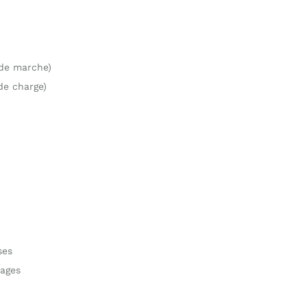
 de marche)
de charge)
ses
ages