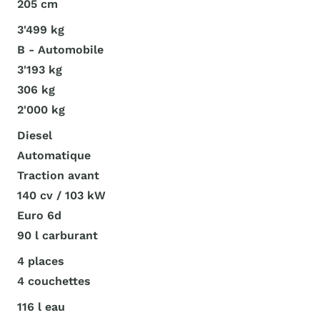
205 cm
3'499 kg
B - Automobile
3'193 kg
306 kg
2'000 kg
Diesel
Automatique
Traction avant
140 cv / 103 kW
Euro 6d
90 l carburant
4 places
4 couchettes
116 l eau