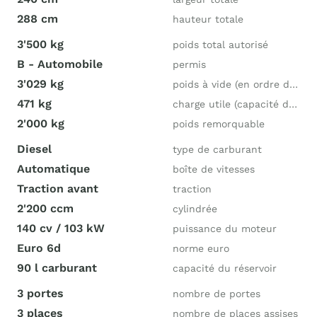
288 cm
hauteur totale
3'500 kg
poids total autorisé
B - Automobile
permis
3'029 kg
poids à vide (en ordre de marche)
471 kg
charge utile (capacité de charge)
2'000 kg
poids remorquable
Diesel
type de carburant
Automatique
boîte de vitesses
Traction avant
traction
2'200 ccm
cylindrée
140 cv / 103 kW
puissance du moteur
Euro 6d
norme euro
90 l carburant
capacité du réservoir
3 portes
nombre de portes
3 places
nombre de places assises