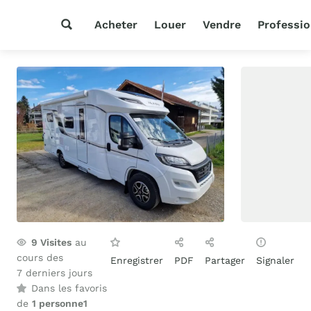
Acheter
Louer
Vendre
Professio
9
Visites
au
cours des
Enregistrer
PDF
Partager
Signaler
7 derniers jours
Dans les favoris
de
1 personne
1