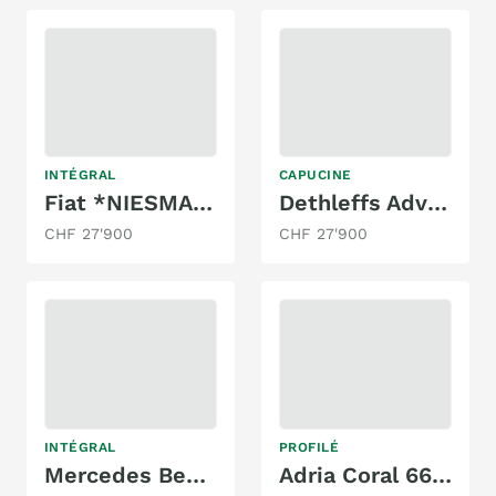
INTÉGRAL
CAPUCINE
Fiat *NIESMANN+BISCHOFF ARTO 59G*TOP ANGEBOT*
Dethleffs Advantage A5881 HG
CHF 27'900
CHF 27'900
INTÉGRAL
PROFILÉ
Mercedes Benz Adria 316 CDI
Adria Coral 660SL -Längsbetten -Garage