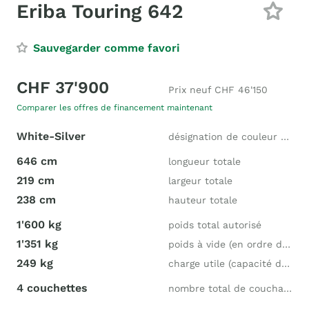
Eriba Touring 642
Sauvegarder comme favori
CHF 37'900
Prix neuf CHF 46'150
Comparer les offres de financement maintenant
White-Silver
désignation de couleur du fabricant
646 cm
longueur totale
219 cm
largeur totale
238 cm
hauteur totale
1'600 kg
poids total autorisé
1'351 kg
poids à vide (en ordre de marche)
249 kg
charge utile (capacité de charge)
4 couchettes
nombre total de couchages