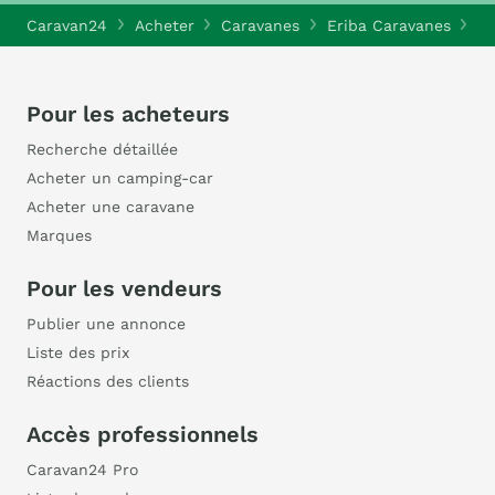
Caravan24
Acheter
Caravanes
Eriba Caravanes
Er
Pour les acheteurs
Recherche détaillée
Acheter un camping-car
Acheter une caravane
Marques
Pour les vendeurs
Publier une annonce
Liste des prix
Réactions des clients
Accès professionnels
Caravan24 Pro