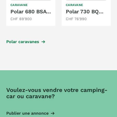
CARAVANE
CARAVANE
Polar 680 BSA BLACKLINE M25
Polar 730 BQDA Blackline
CHF 69'900
CHF 76'990
Polar caravanes
Voulez-vous vendre votre camping-
car ou caravane?
Publier une annonce