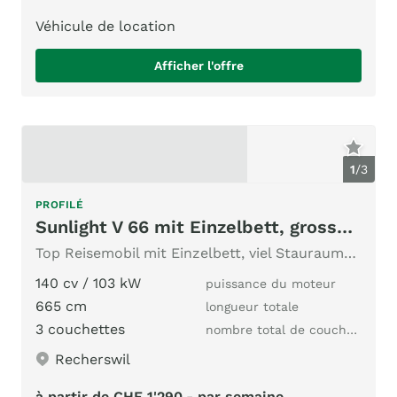
Véhicule de location
Afficher l'offre
1
/
3
PROFILÉ
Sunlight V 66 mit Einzelbett, grosser Garage
Top Reisemobil mit Einzelbett, viel Stauraummöglichkeiten
140 cv / 103 kW
puissance du moteur
665 cm
longueur totale
3 couchettes
nombre total de couchages
Recherswil
à partir de CHF 1'290.- par semaine