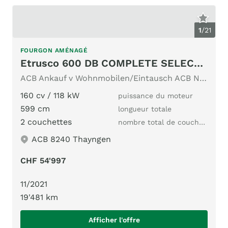
1
/
21
FOURGON AMÉNAGÉ
Etrusco 600 DB COMPLETE SELECTION 9G-AUTOMAT 2.3
ACB Ankauf v Wohnmobilen/Eintausch ACB Nr.402 627KG Nutzlast
160 cv / 118 kW
puissance du moteur
599 cm
longueur totale
2 couchettes
nombre total de couchages
ACB 8240 Thayngen
CHF 54'997
11/2021
19'481 km
Afficher l'offre