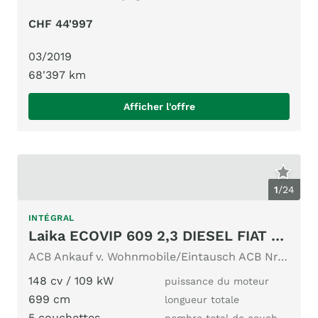
CHF 44'997
03/2019
68'397 km
Afficher l'offre
1
/
24
INTÉGRAL
Laika ECOVIP 609 2,3 DIESEL FIAT DUCATO
ACB Ankauf v. Wohnmobile/Eintausch ACB Nr. 949 Längsbett
148 cv / 109 kW
puissance du moteur
699 cm
longueur totale
5 couchettes
nombre total de couchages