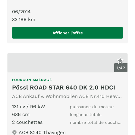
06/2014
33'186 km
Afficher l'offre
1
/
42
FOURGON AMÉNAGÉ
Pössl ROAD STAR 640 DK 2.0 HDCI
ACB Ankauf v. Wohnmobilen ACB Nr.410 Heavy-Chassis AHK Solar
131 cv / 96 kW
puissance du moteur
636 cm
longueur totale
2 couchettes
nombre total de couchages
ACB 8240 Thayngen