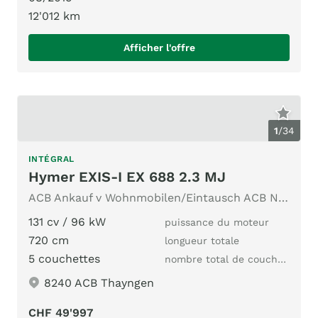
12'012 km
Afficher l'offre
1
/
34
INTÉGRAL
Hymer EXIS-I EX 688 2.3 MJ
ACB Ankauf v Wohnmobilen/Eintausch ACB Nr.243 ALKO-Chassis
131 cv / 96 kW
puissance du moteur
720 cm
longueur totale
5 couchettes
nombre total de couchages
8240 ACB Thayngen
CHF 49'997