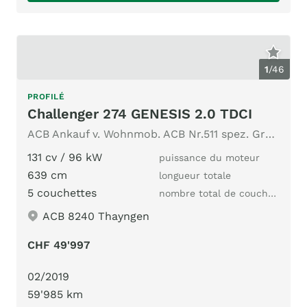
1
/
46
PROFILÉ
Challenger 274 GENESIS 2.0 TDCI
ACB Ankauf v. Wohnmob. ACB Nr.511 spez. Grundriss Dieselhzg.
131 cv / 96 kW
puissance du moteur
639 cm
longueur totale
5 couchettes
nombre total de couchages
ACB 8240 Thayngen
CHF 49'997
02/2019
59'985 km