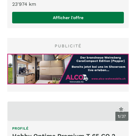
23'974 km
Afficher l'offre
PUBLICITÉ
1
/
37
PROFILÉ
Hobby Optima Premium T 65 GQ 2.3 MJ 150