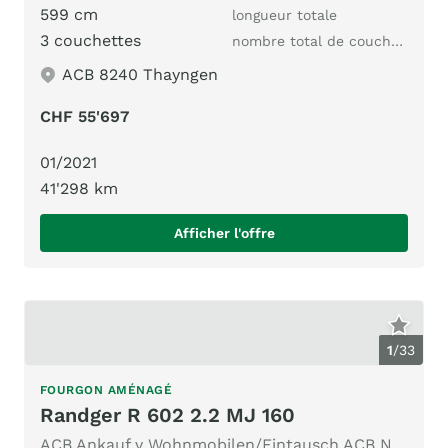
599 cm
longueur totale
3 couchettes
nombre total de couchages
ACB 8240 Thayngen
CHF 55'697
01/2021
41'298 km
Afficher l'offre
1
/
33
FOURGON AMÉNAGÉ
Randger R 602 2.2 MJ 160
ACB Ankauf v Wohnmobilen/Eintausch ACB Nr.328 Dieselhzg.