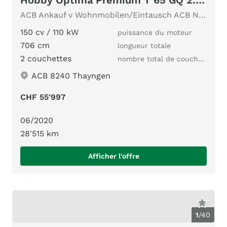
ACB Ankauf v Wohnmobilen/Eintausch ACB Nr.183 Solar Navi Cam
150 cv / 110 kW
puissance du moteur
706 cm
longueur totale
2 couchettes
nombre total de couchages
ACB 8240 Thayngen
CHF 55'997
06/2020
28'515 km
Afficher l'offre
1
/
40