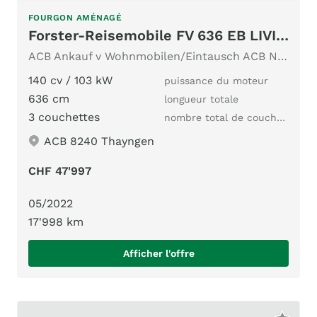
FOURGON AMÉNAGÉ
Forster-Reisemobile FV 636 EB LIVIN`UP 2.2 MJ
ACB Ankauf v Wohnmobilen/Eintausch ACB Nr.345 Längsbett AHK
140 cv / 103 kW
puissance du moteur
636 cm
longueur totale
3 couchettes
nombre total de couchages
ACB 8240 Thayngen
CHF 47'997
05/2022
17'998 km
Afficher l'offre