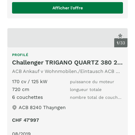
Afficher l'offre
1
/
33
PROFILÉ
Challenger TRIGANO QUARTZ 380 2.0 TDCI
ACB Ankauf v Wohnmobilen./Eintausch ACB Nr.267 Stockbett
170 cv / 125 kW
puissance du moteur
720 cm
longueur totale
6 couchettes
nombre total de couchages
ACB 8240 Thayngen
CHF 47'997
08/2019