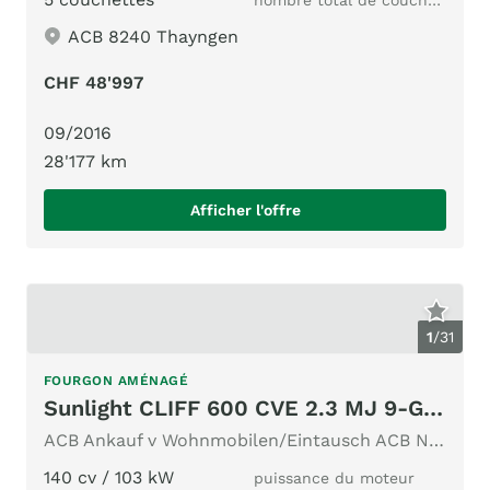
ACB 8240 Thayngen
CHF 48'997
09/2016
28'177 km
Afficher l'offre
1
/
31
FOURGON AMÉNAGÉ
Sunlight CLIFF 600 CVE 2.3 MJ 9-GANG AUTOMAT
ACB Ankauf v Wohnmobilen/Eintausch ACB Nr.305 2xAC AHK Solar
140 cv / 103 kW
puissance du moteur