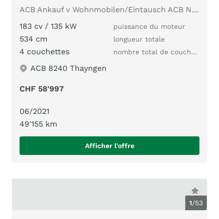
ACB Ankauf v Wohnmobilen/Eintausch ACB Nr.N-14 Boiler, AHK
183 cv / 135 kW
puissance du moteur
534 cm
longueur totale
4 couchettes
nombre total de couchages
ACB 8240 Thayngen
CHF 58'997
06/2021
49'155 km
Afficher l'offre
1
/
53