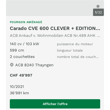
1
/
32
FOURGON AMÉNAGÉ
Carado CVE 600 CLEVER + EDITION 2.3MJ
ACB Ankauf v. Wohnmobilen ACB Nr.489 AHK 2.5T Markise Navi
140 cv / 103 kW
puissance du moteur
599 cm
longueur totale
2 couchettes
nombre total de couchages
ACB 8240 Thayngen
CHF 49'997
10/2021
36'991 km
Afficher l'offre