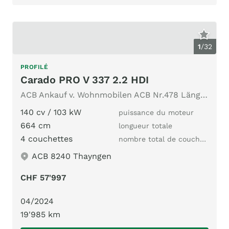
1
/
32
PROFILÉ
Carado PRO V 337 2.2 HDI
ACB Ankauf v. Wohnmobilen ACB Nr.478 Längsbett Sat.-TV Cam
140 cv / 103 kW
puissance du moteur
664 cm
longueur totale
4 couchettes
nombre total de couchages
ACB 8240 Thayngen
CHF 57'997
04/2024
19'985 km