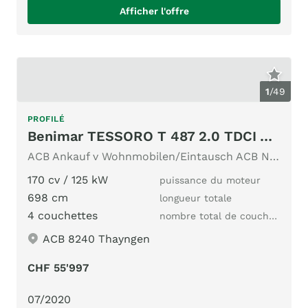
Afficher l'offre
1
/
49
PROFILÉ
Benimar TESSORO T 487 2.0 TDCI AUTOMAT
ACB Ankauf v Wohnmobilen/Eintausch ACB Nr.356 Face to Face
170 cv / 125 kW
puissance du moteur
698 cm
longueur totale
4 couchettes
nombre total de couchages
ACB 8240 Thayngen
CHF 55'997
07/2020