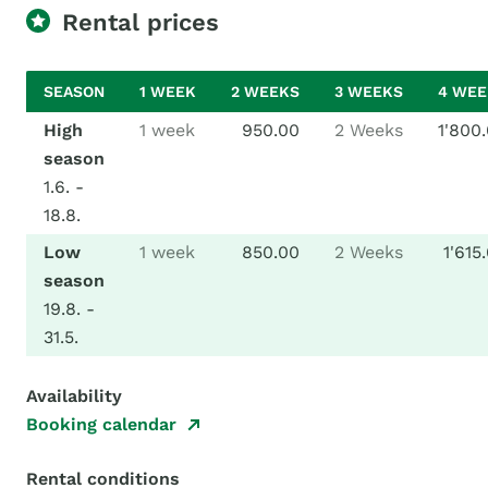
Rental prices
SEASON
1 WEEK
2 WEEKS
3 WEEKS
4 WEE
High
1 week
950.00
2 Weeks
1'800
season
1.6. -
18.8.
Low
1 week
850.00
2 Weeks
1'615
season
19.8. -
31.5.
Availability
Booking calendar
Rental conditions