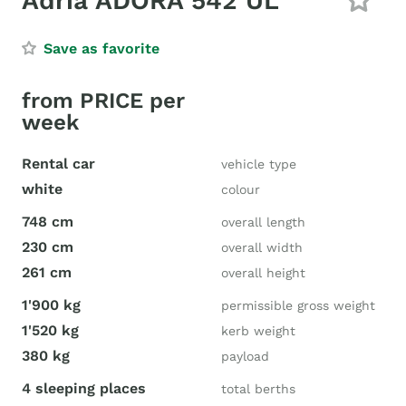
Adria ADORA 542 UL
Save as favorite
from PRICE per
week
Rental car
vehicle type
white
colour
748 cm
overall length
230 cm
overall width
261 cm
overall height
1'900 kg
permissible gross weight
1'520 kg
kerb weight
380 kg
payload
4 sleeping places
total berths