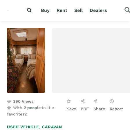
Buy
Rent
Sell
Dealers
390
Views
With
2 people
in the
Save
PDF
Share
Report
favorites
2
USED VEHICLE,
CARAVAN