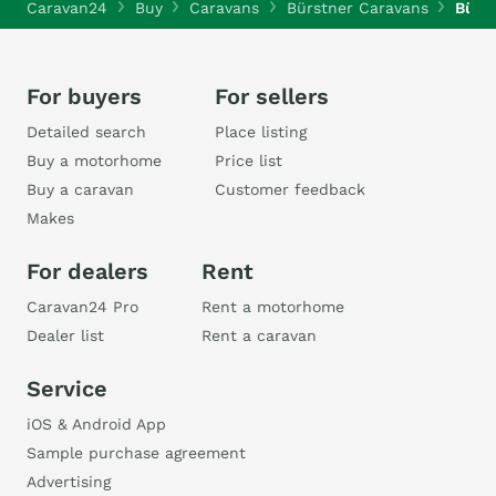
Caravan24
Buy
Caravans
Bürstner Caravans
Bürs
For buyers
For sellers
Detailed search
Place listing
Buy a motorhome
Price list
Buy a caravan
Customer feedback
Makes
For dealers
Rent
Caravan24 Pro
Rent a motorhome
Dealer list
Rent a caravan
Service
iOS & Android App
Sample purchase agreement
Advertising