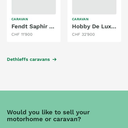
CARAVAN
CARAVAN
Fendt Saphir Style 470
Hobby De Luxe 515 UHL
CHF 11'900
CHF 32'900
Dethleffs caravans
Would you like to sell your
motorhome or caravan?