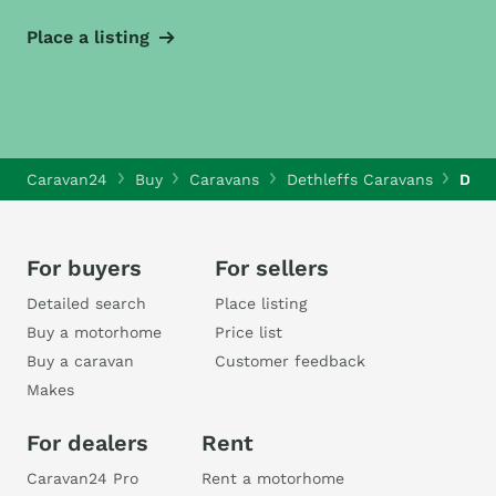
Place a listing
Caravan24
Buy
Caravans
Dethleffs Caravans
Deth
For buyers
For sellers
Detailed search
Place listing
Buy a motorhome
Price list
Buy a caravan
Customer feedback
Makes
For dealers
Rent
Caravan24 Pro
Rent a motorhome