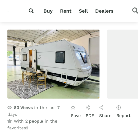
Buy
Rent
Sell
Dealers
83
Views
in the last 7
days
Save
PDF
Share
Report
With
2 people
in the
favorites
2