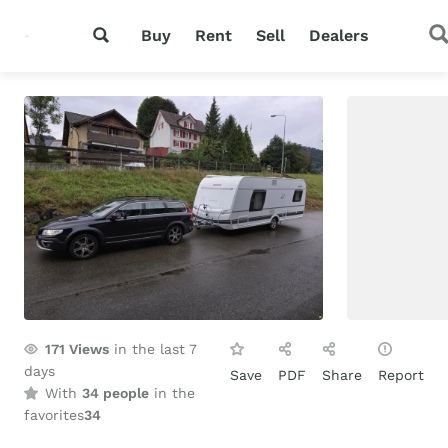
Buy
Rent
Sell
Dealers
171
Views
in the last 7
days
Save
PDF
Share
Report
With
34 people
in the
favorites
34