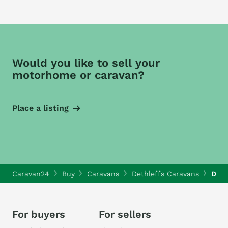
Would you like to sell your
motorhome or caravan?
Place a listing
Caravan24
Buy
Caravans
Dethleffs Caravans
Deth
For buyers
For sellers