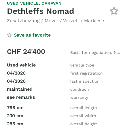
USED VEHICLE,
CARAVAN
Dethleffs Nomad
Zusatzheizung / Mover / Vorzelt / Markiese
Save as favorite
CHF 24'400
Basis for negotiation, New price CHF 46'000
Used vehicle
vehicle type
04/2020
first registration
04/2020
last inspection
maintained
condition
see remarks
warranty
788 cm
overall length
230 cm
overall width
285 cm
overall height