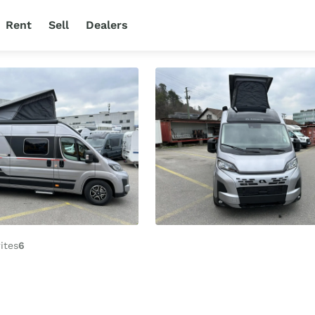
Rent
Sell
Dealers
ites
6