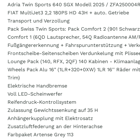
Adria Twin Sports 640 SGX Modell 2025 / ZFA250004RM
FIAT MultiJet3 2,2 180PS HD 43H + auto. Getriebe
Transport und Verzollung
Pack Swiss Twin Sports: Pack Comfort 2 (901 Schwarz
Comfort 1 (6QD Lautsprecher, 54Q Radioantenne AM/F
Fußgängererkennung + Fahrspurunterstützung + Verk
Frontscheibe-Seitenscheiben Verdunkelung mit Plissee
Lounge Pack (140, RFX, 2QF) 140 Kabinen - Klimaanla
Wheels Pack Alu 16" (1LR+320+0XW) 1LR 16'' Räder mi
Trim)
Elektrische Handbremse
Voll LED-Scheinwerfer
Reifendruck-Kontrollsystem
Zulassung Gewichtssenkung auf 35 H
Anhängerkupplung mit Elektrosatz
Zusatzluftfederung an der Hinterachse
Farbpaket Artense Grey 113