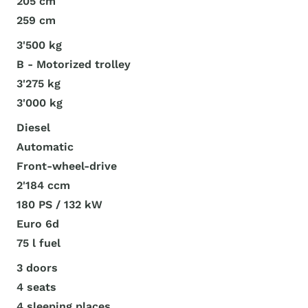
205 cm
259 cm
3'500 kg
B - Motorized trolley
3'275 kg
3'000 kg
Diesel
Automatic
Front-wheel-drive
2'184 ccm
180 PS / 132 kW
Euro 6d
75 l fuel
3 doors
4 seats
4 sleeping places