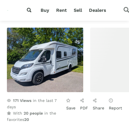
Buy
Rent
Sell
Dealers
171
Views
in the last 7
days
Save
PDF
Share
Report
With
20 people
in the
favorites
20