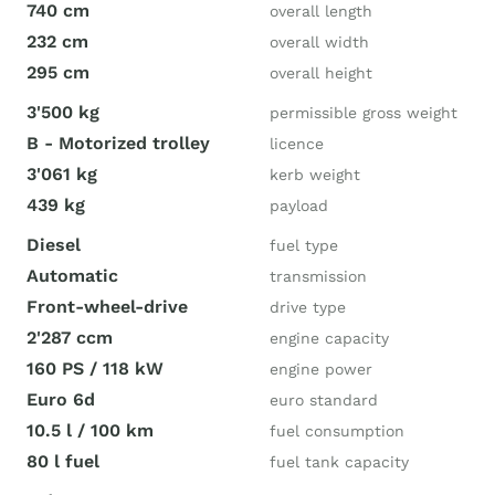
740 cm
overall length
232 cm
overall width
295 cm
overall height
3'500 kg
permissible gross weight
B - Motorized trolley
licence
3'061 kg
kerb weight
439 kg
payload
Diesel
fuel type
Automatic
transmission
Front-wheel-drive
drive type
2'287 ccm
engine capacity
160 PS / 118 kW
engine power
Euro 6d
euro standard
10.5 l / 100 km
fuel consumption
80 l fuel
fuel tank capacity