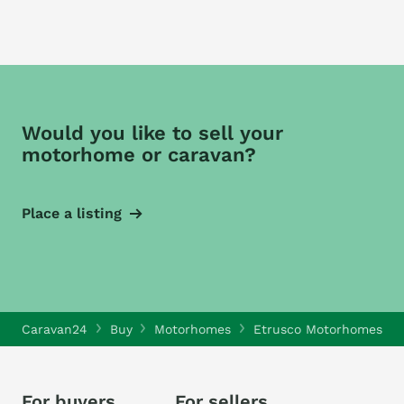
Would you like to sell your
motorhome or caravan?
Place a listing
Caravan24
Buy
Motorhomes
Etrusco Motorhomes
For buyers
For sellers