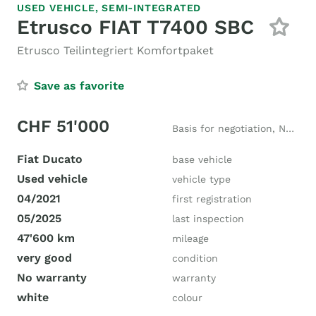
USED VEHICLE,
SEMI-INTEGRATED
Etrusco FIAT T7400 SBC
Etrusco Teilintegriert Komfortpaket
Save as favorite
CHF 51'000
Basis for negotiation, New price CHF 72'000
Fiat Ducato
base vehicle
Used vehicle
vehicle type
04/2021
first registration
05/2025
last inspection
47'600 km
mileage
very good
condition
No warranty
warranty
white
colour