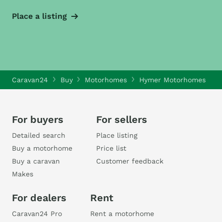
Place a listing
Caravan24
Buy
Motorhomes
Hymer Motorhomes
H
For buyers
For sellers
Detailed search
Place listing
Buy a motorhome
Price list
Buy a caravan
Customer feedback
Makes
For dealers
Rent
Caravan24 Pro
Rent a motorhome