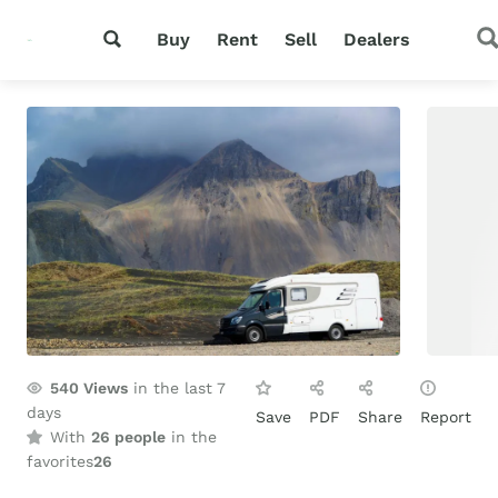
Buy
Rent
Sell
Dealers
540
Views
in the last 7
days
Save
PDF
Share
Report
With
26 people
in the
favorites
26