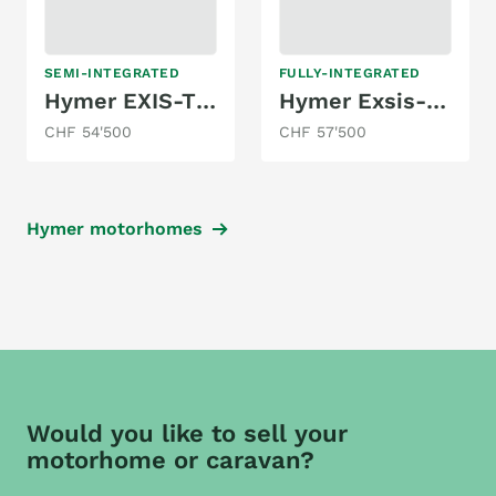
SEMI-INTEGRATED
FULLY-INTEGRATED
Hymer EXIS-T EX 474 2.3 MJ 150
Hymer Exsis-i 678
CHF 54'500
CHF 57'500
Hymer motorhomes
Would you like to sell your
motorhome or caravan?