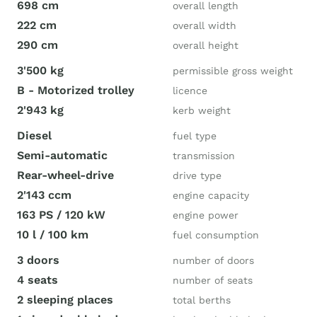
698 cm
overall length
222 cm
overall width
290 cm
overall height
3'500 kg
permissible gross weight
B - Motorized trolley
licence
2'943 kg
kerb weight
Diesel
fuel type
Semi-automatic
transmission
Rear-wheel-drive
drive type
2'143 ccm
engine capacity
163 PS / 120 kW
engine power
10 l / 100 km
fuel consumption
3 doors
number of doors
4 seats
number of seats
2 sleeping places
total berths