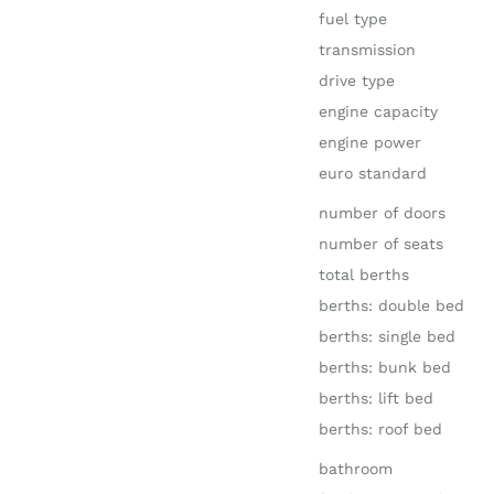
fuel type
transmission
drive type
engine capacity
engine power
euro standard
number of doors
number of seats
total berths
berths: double bed
berths: single bed
berths: bunk bed
berths: lift bed
berths: roof bed
bathroom