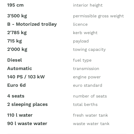
195 cm
interior height
3'500 kg
permissible gross weight
B - Motorized trolley
licence
2'785 kg
kerb weight
715 kg
payload
2'000 kg
towing capacity
Diesel
fuel type
Automatic
transmission
140 PS / 103 kW
engine power
Euro 6d
euro standard
4 seats
number of seats
2 sleeping places
total berths
110 l water
fresh water tank
90 l waste water
waste water tank