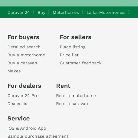
Caravan24
Buy
Motorhomes
Laika Motorhomes
La
For buyers
For sellers
Detailed search
Place listing
Buy a motorhome
Price list
Buy a caravan
Customer feedback
Makes
For dealers
Rent
Caravan24 Pro
Rent a motorhome
Dealer list
Rent a caravan
Service
iOS & Android App
Sample purchase agreement