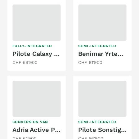
FULLY-INTEGRATED
SEMI-INTEGRATED
Pilote Galaxy G 720 FC Essentiel Model 2020
Benimar Yrteo Y861
CHF 59'900
CHF 61'900
CONVERSION VAN
SEMI-INTEGRATED
Adria Active Pro 170 PS
Pilote Sonstige P 726 Essentiel
CHF 61'900
CHF 56'900