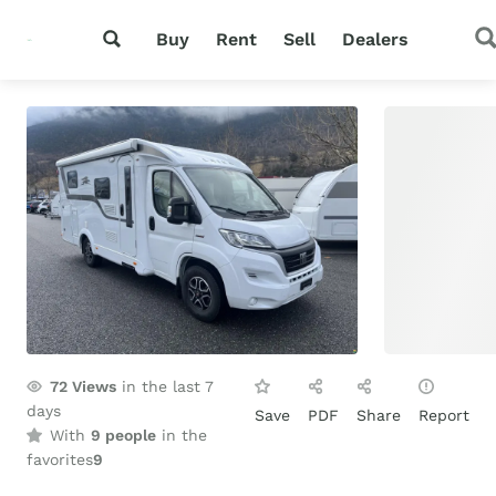
Buy
Rent
Sell
Dealers
72
Views
in the last 7
days
Save
PDF
Share
Report
With
9 people
in the
favorites
9