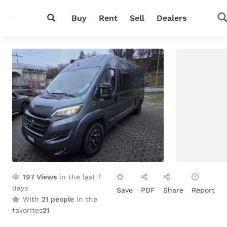
Buy
Rent
Sell
Dealers
197
Views
in the last 7
days
Save
PDF
Share
Report
With
21 people
in the
favorites
21