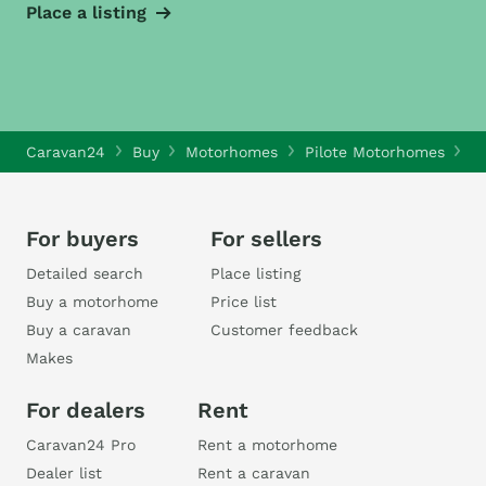
Place a listing
Caravan24
Buy
Motorhomes
Pilote Motorhomes
Pi
For buyers
For sellers
Detailed search
Place listing
Buy a motorhome
Price list
Buy a caravan
Customer feedback
Makes
For dealers
Rent
Caravan24 Pro
Rent a motorhome
Dealer list
Rent a caravan