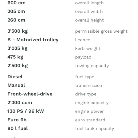
600 cm
overall length
205 cm
overall width
260 cm
overall height
3'500 kg
permissible gross weight
B - Motorized trolley
licence
3'025 kg
kerb weight
475 kg
payload
2'500 kg
towing capacity
Diesel
fuel type
Manual
transmission
Front-wheel-drive
drive type
2'300 ccm
engine capacity
130 PS / 96 kW
engine power
Euro 6b
euro standard
80 l fuel
fuel tank capacity