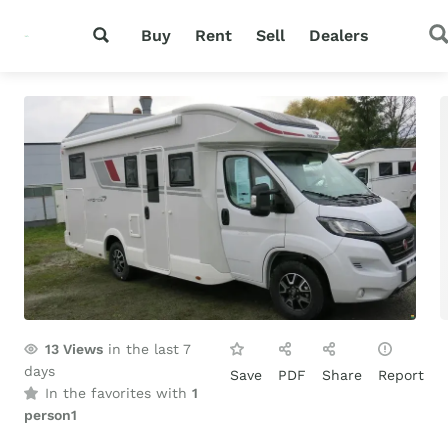
Buy
Rent
Sell
Dealers
13
Views
in the last 7
days
Save
PDF
Share
Report
In the favorites with
1
person
1