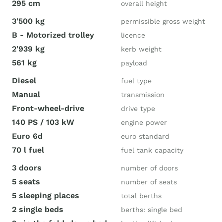
295 cm
overall height
3'500 kg
permissible gross weight
B - Motorized trolley
licence
2'939 kg
kerb weight
561 kg
payload
Diesel
fuel type
Manual
transmission
Front-wheel-drive
drive type
140 PS / 103 kW
engine power
Euro 6d
euro standard
70 l fuel
fuel tank capacity
3 doors
number of doors
5 seats
number of seats
5 sleeping places
total berths
2 single beds
berths: single bed