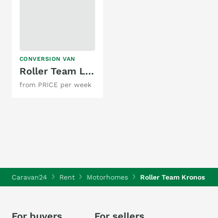
CONVERSION VAN
Roller Team Livingstone DUO
from PRICE per week
Caravan24
Rent
Motorhomes
Roller Team Kronos 28
For buyers
For sellers