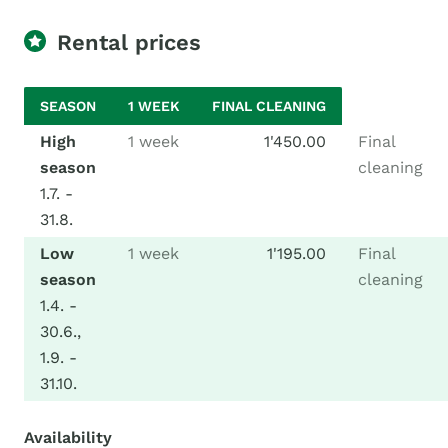
Rental prices
SEASON
1 WEEK
FINAL CLEANING
High
1 week
1'450.00
Final
season
cleaning
1.7. -
31.8.
Low
1 week
1'195.00
Final
season
cleaning
1.4. -
30.6.,
1.9. -
31.10.
Availability