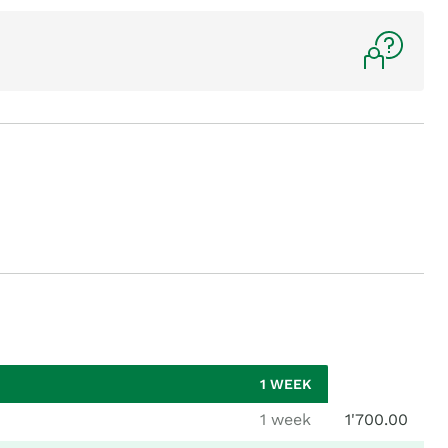
1 WEEK
1 week
1'700.00