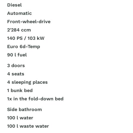
Diesel
Automatic
Front-wheel-drive
2'284 ccm
140 PS / 103 kW
Euro 6d-Temp
90 l fuel
3 doors
4 seats
4 sleeping places
1 bunk bed
1x in the fold-down bed
Side bathroom
100 l water
100 l waste water