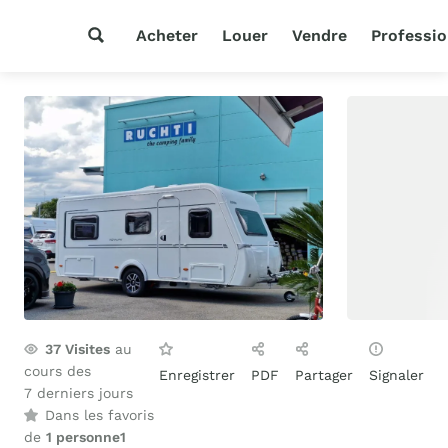
Acheter
Louer
Vendre
Professio
37
Visites
au
cours des
Enregistrer
PDF
Partager
Signaler
7 derniers jours
Dans les favoris
de
1 personne
1