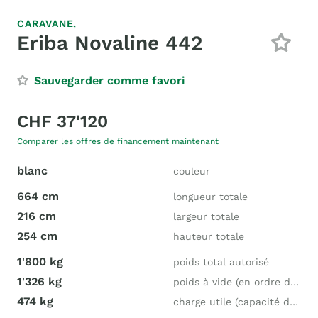
CARAVANE,
Eriba Novaline 442
Sauvegarder comme favori
CHF 37'120
Comparer les offres de financement maintenant
blanc
couleur
664 cm
longueur totale
216 cm
largeur totale
254 cm
hauteur totale
1'800 kg
poids total autorisé
1'326 kg
poids à vide (en ordre de marche)
474 kg
charge utile (capacité de charge)