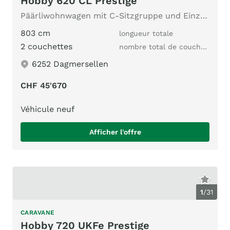
Hobby 620 CL Prestige
Päärliwohnwagen mit C-Sitzgruppe und Einzelbett
803 cm
longueur totale
2 couchettes
nombre total de couchages
6252 Dagmersellen
CHF 45'670
Véhicule neuf
Afficher l'offre
1
/
31
CARAVANE
Hobby 720 UKFe Prestige