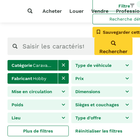
Filtre
Acheter
Louer
Vendre
Professio
Recherche dét
Sauvegarder cett
Rechercher
Catégorie
Caravanes
Type de véhicule
Fabricant
Hobby
Prix
Mise en circulation
Dimensions
Poids
Sièges et couchages
Lieu
Type d'offre
Plus de filtres
Réinitialiser les filtres