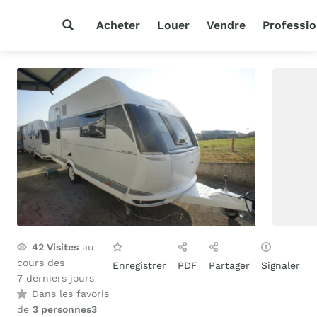
Acheter
Louer
Vendre
Professio
42
Visites
au
cours des
Enregistrer
PDF
Partager
Signaler
7 derniers jours
Dans les favoris
de
3 personnes
3