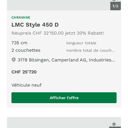
1
/
8
CARAVANE
LMC Style 450 D
Neupreis CHF 32'150.00 jetzt 20% Rabatt!
735 cm
longueur totale
2 couchettes
nombre total de couchages
3178 Bösingen, Camperland AG, Industriestrasse 190
CHF 25'720
Véhicule neuf
Afficher l'offre