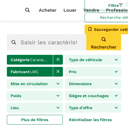
Filtre
Acheter
Louer
Vendre
Professio
Recherche dét
Sauvegarder cett
Rechercher
Catégorie
Caravanes
Type de véhicule
Fabricant
LMC
Prix
Mise en circulation
Dimensions
Poids
Sièges et couchages
Lieu
Type d'offre
Plus de filtres
Réinitialiser les filtres