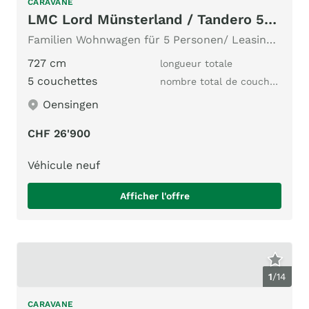
CARAVANE
LMC Lord Münsterland / Tandero 500 K
Familien Wohnwagen für 5 Personen/ Leasing ab Fr. 329.00 mtl
727 cm
longueur totale
5 couchettes
nombre total de couchages
Oensingen
CHF 26'900
Véhicule neuf
Afficher l'offre
1
/
14
CARAVANE