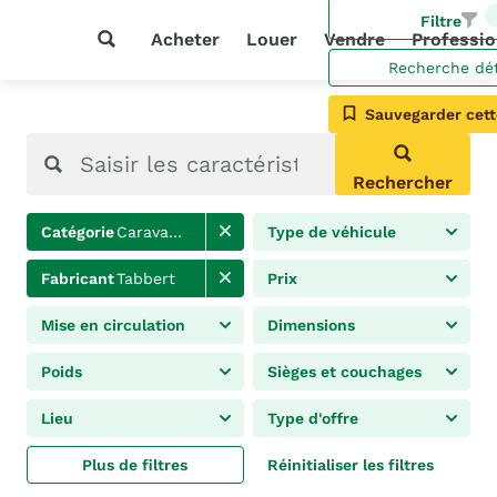
Filtre
Acheter
Louer
Vendre
Professio
Recherche dét
Sauvegarder cett
Rechercher
Catégorie
Caravanes
Type de véhicule
Fabricant
Tabbert
Prix
Mise en circulation
Dimensions
Poids
Sièges et couchages
Lieu
Type d'offre
Plus de filtres
Réinitialiser les filtres