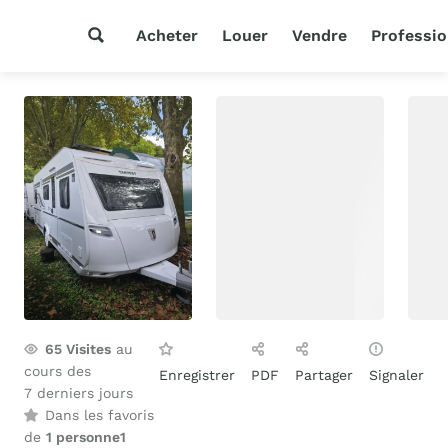
Acheter
Louer
Vendre
Professio
65
Visites
au
cours des
Enregistrer
PDF
Partager
Signaler
7 derniers jours
Dans les favoris
de
1 personne
1