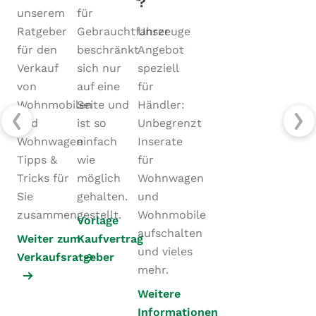
?
unserem
für
Ratgeber
Gebrauchtfahrzeuge
Unser
für den
beschränkt
Angebot
Verkauf
sich nur
speziell
von
auf eine
für
Wohnmobilen
Seite und
Händler:
und
ist so
Unbegrenzt
Wohnwagen
einfach
Inserate
Tipps &
wie
für
Tricks für
möglich
Wohnwagen
Sie
gehalten.
und
zusammengestellt.
Wohnmobile
Vorlage
aufschalten
Weiter zum
Kaufvertrag
und vieles
Verkaufsratgeber
mehr.
Weitere
Informationen