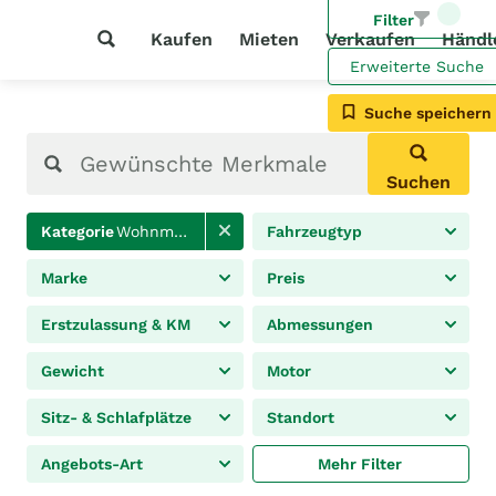
Filter
Kaufen
Mieten
Verkaufen
Händl
Erweiterte Suche
Suche speichern
Suchen
Kategorie
Wohnmobile
Fahrzeugtyp
Marke
Preis
Erstzulassung & KM
Abmessungen
Gewicht
Motor
Sitz- & Schlafplätze
Standort
Angebots-Art
Mehr Filter