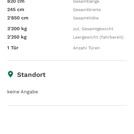
820 cm
Gesamtlänge
245 cm
Gesamtbreite
2'850 cm
Gesamthöhe
3'200 kg
zul. Gesamtgewicht
2'250 kg
Leergewicht (fahrbereit)
1 Tür
Anzahl Türen
Standort
keine Angabe