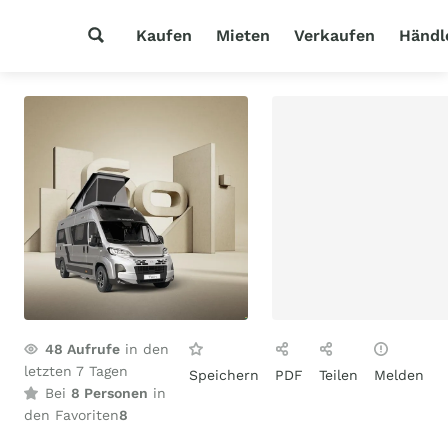
Kaufen
Mieten
Verkaufen
Händl
48
Aufrufe
in den
letzten 7 Tagen
Speichern
PDF
Teilen
Melden
Bei
8 Personen
in
den Favoriten
8