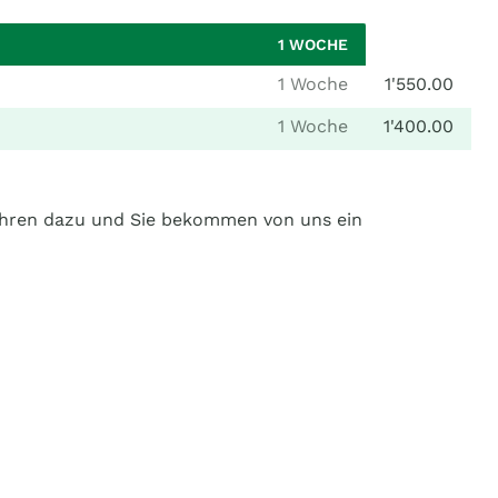
1 WOCHE
1 Woche
1'550.00
1 Woche
1'400.00
ühren dazu und Sie bekommen von uns ein