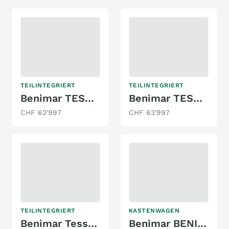
TEILINTEGRIERT
TEILINTEGRIERT
Benimar TESSORO T 463 AUTOMAT 2.0 TDCI
Benimar TESSORO 483 2.0 TDCI AUTOMAT
CHF 62'997
CHF 63'997
TEILINTEGRIERT
KASTENWAGEN
Benimar Tessoro T 483 2.0 TDCI AUTOMAT
Benimar BENIVAN 540 B 100 2.2 8G-AUTOMAT MJ