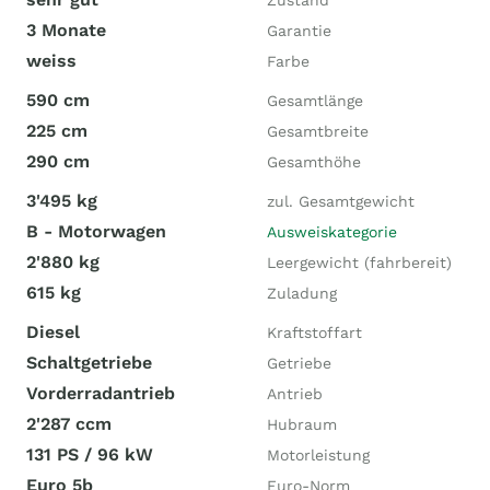
Zustand
3 Monate
Garantie
weiss
Farbe
590 cm
Gesamtlänge
225 cm
Gesamtbreite
290 cm
Gesamthöhe
3'495 kg
zul. Gesamtgewicht
B - Motorwagen
Ausweiskategorie
2'880 kg
Leergewicht (fahrbereit)
615 kg
Zuladung
Diesel
Kraftstoffart
Schaltgetriebe
Getriebe
Vorderradantrieb
Antrieb
2'287 ccm
Hubraum
131 PS / 96 kW
Motorleistung
Euro 5b
Euro-Norm