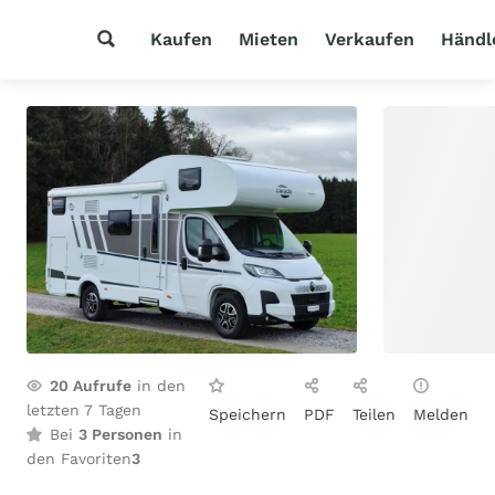
Kaufen
Mieten
Verkaufen
Händl
20
Aufrufe
in den
letzten 7 Tagen
Speichern
PDF
Teilen
Melden
Bei
3 Personen
in
den Favoriten
3