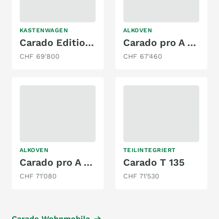
KASTENWAGEN
ALKOVEN
Carado Edition25 CV Ford 590 4x4
Carado pro A 132
CHF 69'800
CHF 67'460
ALKOVEN
TEILINTEGRIERT
Carado pro A 361
Carado T 135
CHF 71'080
CHF 71'530
Carado Wohnmobile