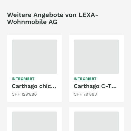
Weitere Angebote von LEXA-
Wohnmobile AG
INTEGRIERT
INTEGRIERT
Carthago chic c-line I Mercedes c-line I 4.9 LE
Carthago C-TOURER I 143 LE
CHF 129'880
CHF 79'880