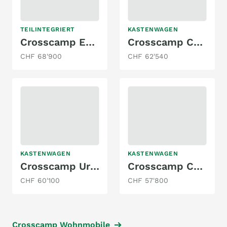
TEILINTEGRIERT
KASTENWAGEN
Crosscamp EXPDN 7.0 E
Crosscamp CV 541 3.5t L2H2 2.2TD140
CHF 68'900
CHF 62'540
KASTENWAGEN
KASTENWAGEN
Crosscamp UrbanCamper EXPLR 5.0F 2.2 AUT
Crosscamp CamperVan Full 600 3.5t L3H2 2.2TD 165
CHF 60'100
CHF 57'800
Crosscamp Wohnmobile