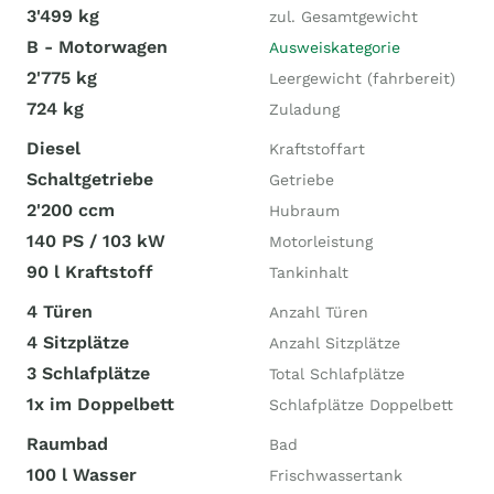
3'499 kg
zul. Gesamtgewicht
B - Motorwagen
Ausweiskategorie
2'775 kg
Leergewicht (fahrbereit)
724 kg
Zuladung
Diesel
Kraftstoffart
Schaltgetriebe
Getriebe
2'200 ccm
Hubraum
140 PS / 103 kW
Motorleistung
90 l Kraftstoff
Tankinhalt
4 Türen
Anzahl Türen
4 Sitzplätze
Anzahl Sitzplätze
3 Schlafplätze
Total Schlafplätze
1x im Doppelbett
Schlafplätze Doppelbett
Raumbad
Bad
100 l Wasser
Frischwassertank