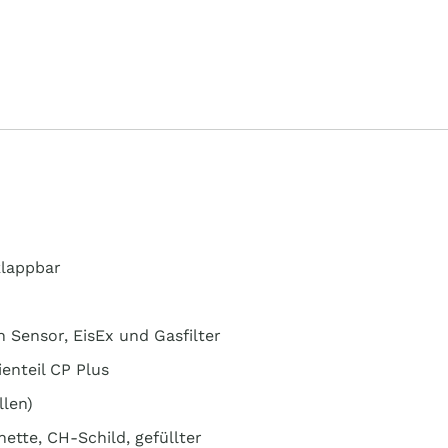
klappbar
 Sensor, EisEx und Gasfilter
enteil CP Plus
llen)
ette, CH-Schild, gefüllter