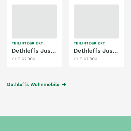
TEILINTEGRIERT
TEILINTEGRIERT
Dethleffs Just Go T6615 EB Ford
Dethleffs Just 90 T 7052 DBM Citroen
CHF 62'900
CHF 67'800
Dethleffs Wohnmobile