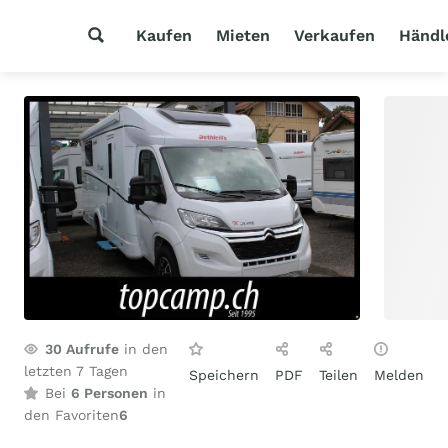
Kaufen
Mieten
Verkaufen
Händl
30
Aufrufe
in den
letzten 7 Tagen
Speichern
PDF
Teilen
Melden
Bei
6 Personen
in
den Favoriten
6