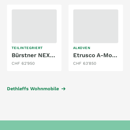
TEILINTEGRIERT
ALKOVEN
Bürstner NEXXO T620 G
Etrusco A-Modell Base 6.9 DB
CHF 62'950
CHF 63'850
Dethleffs Wohnmobile