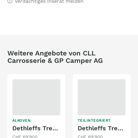
Verdächtiges Inserat melden
Weitere Angebote von CLL
Carrosserie & GP Camper AG
ALKOVEN
TEILINTEGRIERT
Dethleffs Trend A 7877-2
Dethleffs Trend T 7057 EB
CHF 69'900
CHF 69'900