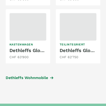
KASTENWAGEN
TEILINTEGRIERT
Dethleffs Globetrail Advantage 640 ES Fiat
Dethleffs Globebus Go T 45
CHF 63'900
CHF 62'750
Dethleffs Wohnmobile