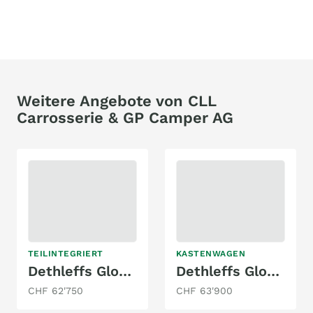
Weitere Angebote von CLL
Carrosserie & GP Camper AG
TEILINTEGRIERT
KASTENWAGEN
Dethleffs Globebus Go T 45
Dethleffs Globetrail Advantage 640 ES Fiat
CHF 62'750
CHF 63'900