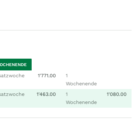
WOCHENENDE
satzwoche
1'771.00
1
Wochenende
satzwoche
1'463.00
1
1'080.00
Wochenende