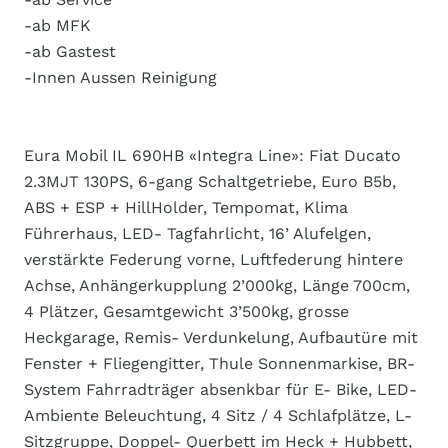
-ab MFK
-ab Gastest
-Innen Aussen Reinigung
Eura Mobil IL 690HB «Integra Line»: Fiat Ducato
2.3MJT 130PS, 6-gang Schaltgetriebe, Euro B5b,
ABS + ESP + HillHolder, Tempomat, Klima
Führerhaus, LED- Tagfahrlicht, 16’ Alufelgen,
verstärkte Federung vorne, Luftfederung hintere
Achse, Anhängerkupplung 2’000kg, Länge 700cm,
4 Plätzer, Gesamtgewicht 3’500kg, grosse
Heckgarage, Remis- Verdunkelung, Aufbautüre mit
Fenster + Fliegengitter, Thule Sonnenmarkise, BR-
System Fahrradträger absenkbar für E- Bike, LED-
Ambiente Beleuchtung, 4 Sitz / 4 Schlafplätze, L-
Sitzgruppe, Doppel- Querbett im Heck + Hubbett,