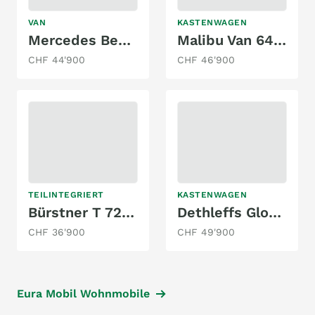
VAN
KASTENWAGEN
Mercedes Benz 250BT/ MarcoPolo
Malibu Van 640 LE "by Carthago"
CHF 44'900
CHF 46'900
TEILINTEGRIERT
KASTENWAGEN
Bürstner T 7262 "Edition 55" Sondermodell
Dethleffs Globetrail 640 EK / Modelljahr 2024
CHF 36'900
CHF 49'900
Eura Mobil Wohnmobile