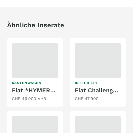
Ähnliche Inserate
KASTENWAGEN
INTEGRIERT
Fiat *HYMER*YELLOWSTONE*9G AUTOMAT*LÄNGSBETT
Fiat Challenger Vany V114
CHF 46'900 VHB
CHF 47'900