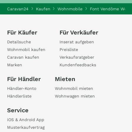
Caravan24
Kaufen
Wohnmobile
Font Vendôme Wohn
Für Käufer
Für Verkäufer
Detailsuche
Inserat aufgeben
Wohnmobil kaufen
Preisliste
Caravan kaufen
Verkaufsratgeber
Marken
Kundenfeedbacks
Für Händler
Mieten
Händler-Konto
Wohnmobil mieten
Händlerliste
Wohnwagen mieten
Service
iOS & Android App
Musterkaufvertrag