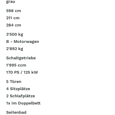
grau
598 cm
211 cm
284 cm
3'500 kg
B - Motorwagen
2'892 kg
Schaltgetriebe
1'995 ccm
170 PS / 125 kW
5 Türen
4 Sitzplätze
2 Schlafplätze
1x im Doppelbett
Seitenbad